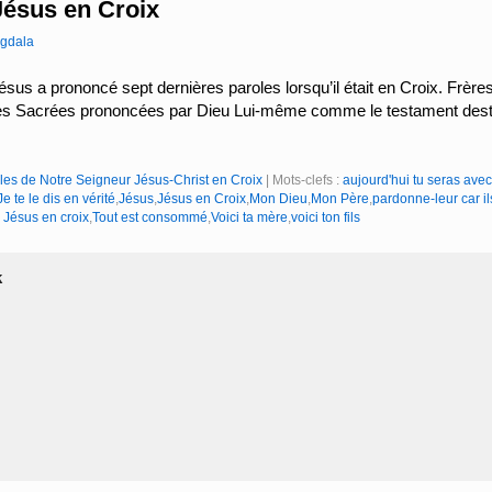
Jésus en Croix
gdala
us a prononcé sept dernières paroles lorsqu’il était en Croix. Frères
les Sacrées prononcées par Dieu Lui-même comme le testament de
les de Notre Seigneur Jésus-Christ en Croix
|
Mots-clefs :
aujourd'hui tu seras avec
Je te le dis en vérité
,
Jésus
,
Jésus en Croix
,
Mon Dieu
,
Mon Père
,
pardonne-leur car ils
 Jésus en croix
,
Tout est consommé
,
Voici ta mère
,
voici ton fils
k