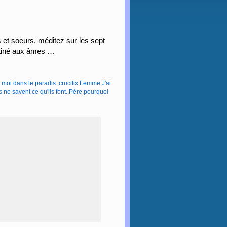
 et soeurs, méditez sur les sept
stiné aux âmes …
 moi dans le paradis.
,
crucifix
,
Femme
,
J'ai
 ne savent ce qu'ils font.
,
Père
,
pourquoi