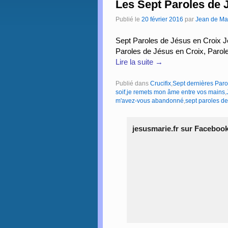
Les Sept Paroles de 
Publié le
20 février 2016
par
Jean de Ma
Sept Paroles de Jésus en Croix Jés
Paroles de Jésus en Croix, Paro
Lire la suite
→
Publié dans
Crucifix
,
Sept dernières Paro
soif
,
je remets mon âme entre vos mains
,
m'avez-vous abandonné
,
sept paroles de
jesusmarie.fr sur Faceboo