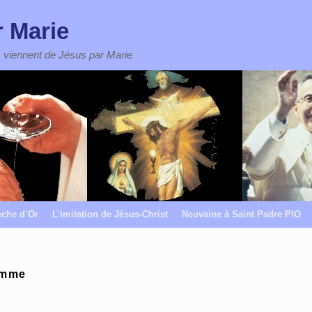
r Marie
 viennent de Jésus par Marie
èche d’Or
L’imitation de Jésus-Christ
Neuvaine à Saint Padre PIO
mme