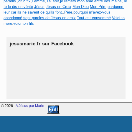
paradis.
,
crucifix
,
Femme
,
J'ai soif
,
je remets mon âme entre vos mains
,
Je
te le dis en vérité
,
Jésus
,
Jésus en Croix
,
Mon Dieu
,
Mon Père
,
pardonne-
leur car ils ne savent ce qu'ils font.
,
Père
,
pourquoi m'avez-vous
abandonné
,
sept paroles de Jésus en croix
,
Tout est consommé
,
Voici ta
mère
,
voici ton fils
jesusmarie.fr sur Facebook
© 2026 -
A Jésus par Marie