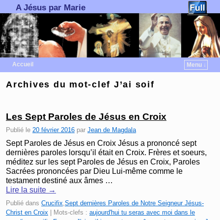
A Jésus par Marie
Accueil
Menu ↓
Skip to primary content
Aller au contenu secondaire
Archives du mot-clef
J’ai soif
Les Sept Paroles de Jésus en Croix
Publié le
20 février 2016
par
Jean de Magdala
Sept Paroles de Jésus en Croix Jésus a prononcé sept
dernières paroles lorsqu’il était en Croix. Frères et soeurs,
méditez sur les sept Paroles de Jésus en Croix, Paroles
Sacrées prononcées par Dieu Lui-même comme le
testament destiné aux âmes …
Lire la suite
→
Publié dans
Crucifix
,
Sept dernières Paroles de Notre Seigneur Jésus-
Christ en Croix
|
Mots-clefs :
aujourd'hui tu seras avec moi dans le