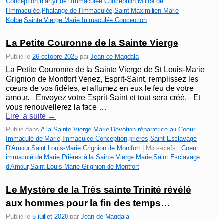
Conception
,
martyr de l'Immaculée Conception
,
Milice de
l'Immaculée
,
Phalange de l'Immaculée
,
Saint Maximilien-Marie
Kolbe
,
Sainte Vierge Marie Immaculée Conception
La Petite Couronne de la Sainte Vierge
Publié le
26 octobre 2025
par
Jean de Magdala
La Petite Couronne de la Sainte Vierge de St Louis-Marie
Grignion de Montfort Venez, Esprit-Saint, remplissez les
cœurs de vos fidèles, et allumez en eux le feu de votre
amour.– Envoyez votre Esprit-Saint et tout sera créé.– Et
vous renouvellerez la face …
Lire la suite
→
Publié dans
A la Sainte Vierge Marie
,
Dévotion réparatrice au Coeur
Immaculé de Marie
,
Immaculée Conception
,
prieres
,
Saint Esclavage
D'Amour
,
Saint Louis-Marie Grignion de Montfort
|
Mots-clefs :
Coeur
immaculé de Marie
,
Prières à la Sainte Vierge Marie
,
Saint Esclavage
d'Amour
,
Saint Louis-Marie Grignion de Montfort
Le Mystère de la Très sainte Trinité révélé
aux hommes pour la fin des temps…
Publié le
5 juillet 2020
par
Jean de Magdala