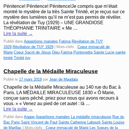
Pénitence! Pénitence! Pénitence!Je compris que m’était
montré le mystère de la très Sainte Trinité, et je reçus sur ce
mystère des lumières qu’il ne m’est pas permis de révéler.
La révélation de Tuy (1929) – UNE GRANDIOSE
THÉOPHANIE TRINITAIRE « Me …
Lire la suite
→
Publié dans
Apparitions mariales
,
Fatima
,
Révélation de TUY
1929
,
Révélation de TUY 1929
|
Mots-clefs :
Coeur immaculé de
Marie
,
Coeur Sacré de Jésus
,
Dieu
,
Fatima
,
Pontevedra
,
Sainte Lucie
,
sainte
trinité
,
Trinité
,
tuy
Chapelle de la Médaille Miraculeuse
Publié le
17 mars 2019
par
Jean de Magdala
Chapelle de la Médaille Miraculeuse au 140 rue du Bac à
Paris. LA MÉDAILLE MIRACULEUSE 1830 « Ô Marie,
conçue sans péché, priez pour nous qui avons re­cours à
vous. » « Venez au pied de cet autel : là …
Lire la suite
→
Publié dans
Agape
,
Apparitions mariales
,
La médaille miraculeuse
,
Rue du
Bac Paris
,
Saint Vincent de Paul
,
Sainte Catherine Labouré
,
Sainte Louise
de Marillac
|
Mots-clefs :
Coeur immaculé de Marie
,
Les Soeurs de la