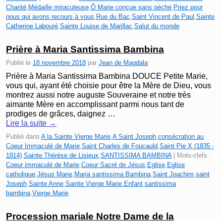
Charité
,
Médaille miraculeuse
,
Ô Marie conçue sans péché
,
Priez pour
nous qui avons recours à vous
,
Rue du Bac
,
Saint Vincent de Paul
,
Sainte
Catherine Labouré
,
Sainte Louise de Marillac
,
Salut du monde
Prière à Maria Santissima Bambina
Publié le
18 novembre 2018
par
Jean de Magdala
Prière à Maria Santissima Bambina DOUCE Petite Marie,
vous qui, ayant été choisie pour être la Mère de Dieu, vous
montrez aussi notre auguste Souveraine et notre très
aimante Mère en accomplissant parmi nous tant de
prodiges de grâces, daignez …
Lire la suite
→
Publié dans
A la Sainte Vierge Marie
,
A Saint Joseph
,
consécration au
Coeur Immaculé de Marie
,
Saint Charles de Foucauld
,
Saint Pie X (1835 -
1914)
,
Sainte Thérèse de Lisieux
,
SANTISSIMA BAMBINA
|
Mots-clefs :
Coeur immaculé de Marie
,
Coeur Sacré de Jésus
,
Eglise
,
Eglise
catholique
,
Jésus Marie
,
Maria santissima Bambina
,
Saint Joachim
,
saint
Joseph
,
Sainte Anne
,
Sainte Vierge Marie Enfant
,
santissima
bambina
,
Vierge Marie
Procession mariale Notre Dame de la