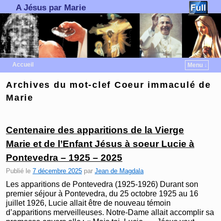
A Jésus par Marie
Accueil
Menu ↓
Skip to primary content
Aller au contenu secondaire
Archives du mot-clef
Coeur immaculé de
Marie
Centenaire des apparitions de la Vierge
Marie et de l’Enfant Jésus à soeur Lucie à
Pontevedra – 1925 – 2025
Publié le
7 décembre 2025
par
Jean de Magdala
Les apparitions de Pontevedra (1925-1926) Durant son
premier séjour à Pontevedra, du 25 octobre 1925 au 16
juillet 1926, Lucie allait être de nouveau témoin
d’apparitions merveilleuses. Notre-Dame allait accomplir sa