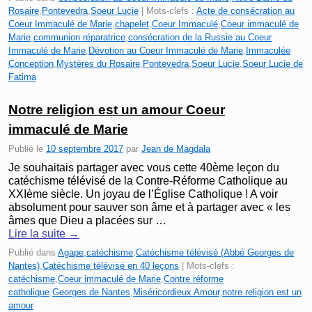
Rosaire
,
Pontevedra
,
Soeur Lucie
|
Mots-clefs :
Acte de consécration au
Coeur Immaculé de Marie
,
chapelet
,
Coeur Immaculé
,
Coeur immaculé de
Marie
,
communion réparatrice
,
consécration de la Russie au Coeur
Immaculé de Marie
,
Dévotion au Coeur Immaculé de Marie
,
Immaculée
Conception
,
Mystères du Rosaire
,
Pontevedra
,
Soeur Lucie
,
Soeur Lucie de
Fatima
Notre religion est un amour Coeur
immaculé de Marie
Publié le
10 septembre 2017
par
Jean de Magdala
Je souhaitais partager avec vous cette 40ème leçon du
catéchisme télévisé de la Contre-Réforme Catholique au
XXIème siècle. Un joyau de l’Église Catholique ! A voir
absolument pour sauver son âme et à partager avec « les
âmes que Dieu a placées sur …
Lire la suite
→
Publié dans
Agape
,
catéchisme
,
Catéchisme télévisé (Abbé Georges de
Nantes)
,
Catéchisme télévisé en 40 leçons
|
Mots-clefs :
catéchisme
,
Coeur immaculé de Marie
,
Contre réforme
catholique
,
Georges de Nantes
,
Miséricordieux Amour
,
notre religion est un
amour