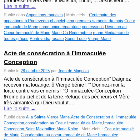
promesse envers elle : « Mais toi, Lucie, … Jésus veut …
Lire la suite
→
Publié dans
Apparitions mariales
|
Mots-clefs :
Centenaire des
apparitions à Pontevedra
,
chapelet
,
cinq premiers samedis du mois
,
Coeur
immaculé de Marie
,
communion réparatrice
,
confessions
,
Dévotion au
Coeur Immaculé de Marie
,
Marie Co-Rédemptrice
,
marie Médiatrice de
toutes grâces
,
Pontevedra
,
rosaire
,
Soeur Lucie
,
Vierge Marie
Acte de consécration à l’Immaculée
Conception
Publié le
28 octobre 2025
par
Jean de Magdala
Acte de consécration à l’Immaculée Conception“ Daignez
recevoir ma louange, ô Vierge bénie ! ”“ Donnez-moi la
force contre vos ennemis ! ”Ô Immaculée-Conception
!Reine du ciel et de la terre,Refuge des pécheurs et Mère
très aimanteà qui Dieu voulut …
Lire la suite
→
Publié dans
A la Sainte Vierge Marie
,
Acte de Consécration à l'Immaculée
Conception
,
consécration au Coeur Immaculé de Marie
,
Immaculée
Conception
,
Saint Maximilien-Marie Kolbe
|
Mots-clefs :
Coeur immaculé
de Marie
,
Consécration au coeur immaculé de Marie
,
Immaculée