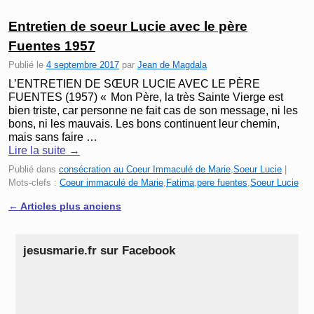
Entretien de soeur Lucie avec le père
Fuentes 1957
Publié le
4 septembre 2017
par
Jean de Magdala
L’ENTRETIEN DE SŒUR LUCIE AVEC LE PÈRE
FUENTES (1957) « Mon Père, la très Sainte Vierge est
bien triste, car personne ne fait cas de son message, ni les
bons, ni les mauvais. Les bons continuent leur chemin,
mais sans faire …
Lire la suite
→
Publié dans
consécration au Coeur Immaculé de Marie
,
Soeur Lucie
|
Mots-clefs :
Coeur immaculé de Marie
,
Fatima
,
pere fuentes
,
Soeur Lucie
←
Articles plus anciens
Navigation des articles
jesusmarie.fr sur Facebook