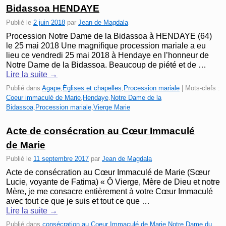
Bidassoa HENDAYE
Publié le
2 juin 2018
par
Jean de Magdala
Procession Notre Dame de la Bidassoa à HENDAYE (64)
le 25 mai 2018 Une magnifique procession mariale a eu
lieu ce vendredi 25 mai 2018 à Hendaye en l’honneur de
Notre Dame de la Bidassoa. Beaucoup de piété et de …
Lire la suite
→
Publié dans
Agape
,
Églises et chapelles
,
Procession mariale
|
Mots-clefs :
Coeur immaculé de Marie
,
Hendaye
,
Notre Dame de la
Bidassoa
,
Procession mariale
,
Vierge Marie
Acte de consécration au Cœur Immaculé
de Marie
Publié le
11 septembre 2017
par
Jean de Magdala
Acte de consécration au Cœur Immaculé de Marie (Sœur
Lucie, voyante de Fatima) « Ô Vierge, Mère de Dieu et notre
Mère, je me consacre entièrement à votre Cœur Immaculé
avec tout ce que je suis et tout ce que …
Lire la suite
→
Publié dans
consécration au Coeur Immaculé de Marie
,
Notre Dame du